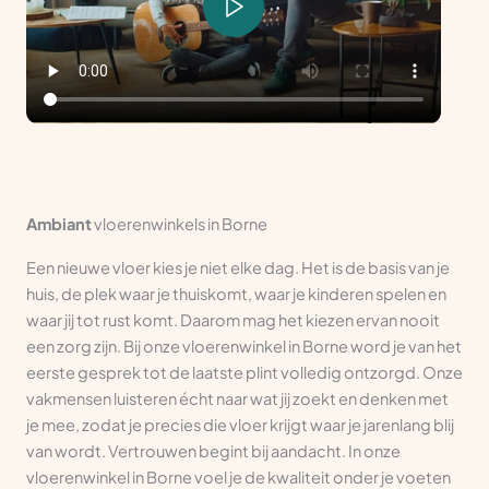
Ambiant
vloerenwinkels in Borne
Een nieuwe vloer kies je niet elke dag. Het is de basis van je
huis, de plek waar je thuiskomt, waar je kinderen spelen en
waar jij tot rust komt. Daarom mag het kiezen ervan nooit
een zorg zijn. Bij onze vloerenwinkel in Borne word je van het
eerste gesprek tot de laatste plint volledig ontzorgd. Onze
vakmensen luisteren écht naar wat jij zoekt en denken met
je mee, zodat je precies die vloer krijgt waar je jarenlang blij
van wordt. Vertrouwen begint bij aandacht. In onze
vloerenwinkel in Borne voel je de kwaliteit onder je voeten