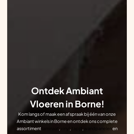
Ontdek Ambiant
Vloeren in Borne!
Kom langs of maak een afspraak bij één van onze
Ambiant winkels in Borne en ontdek ons complete
assortiment
laminaat
,
vinyl
,
tapijt
,
wandpanelen
en