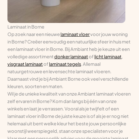
Laminaat in Borne
Op zoek naar een nieuwe
laminaat vloer
voor jouw woning
in Borne? Creëer eenvoudig een natuurlijke sfeer in huis met
een laminaat vloer in Borne. Bij Ambiant heb je keuze uit een
volledige assortiment
donker laminaat
of
licht laminaat
,
visgraat laminaat
of
laminaat tegels
. Allemaal
natuurgetrouwe en levensechte laminaat vloeren.
Daarnaast vind je bij Ambiant Borne ook veel verschillende
kleuren, soorten en maten.
Wil je de unieke kwaliteit van onze Ambiant laminaat vloeren
zelf ervaren in Borne? Kom dan langs bij één van onze
winkels en laat je verrassen. Vooral als je twijfelt of een
laminaat vloer in Borne de juiste keuze is of als je er nog niet
helemaal uit bent welke kleur het beste jouw persoonlijke
woonstijl weerspiegeld, staan onze specialisten voor je
klaar met een persoonlijk advies voor de mooiste laminaat