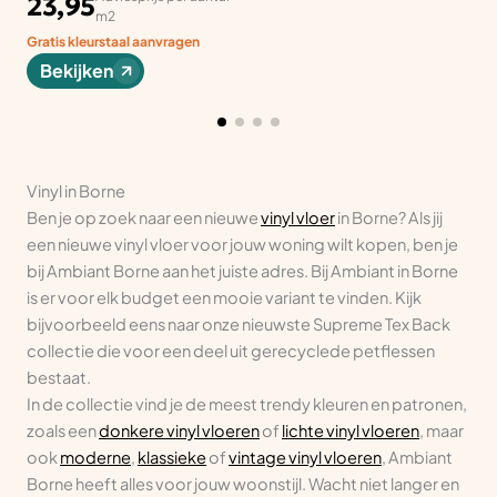
23,95
m2
Gratis kleurstaal aanvragen
Bekijken
Vinyl in Borne
Ben je op zoek naar een nieuwe
vinyl vloer
in Borne? Als jij
een nieuwe vinyl vloer voor jouw woning wilt kopen, ben je
bij Ambiant Borne aan het juiste adres. Bij Ambiant in Borne
is er voor elk budget een mooie variant te vinden. Kijk
bijvoorbeeld eens naar onze nieuwste Supreme Tex Back
collectie die voor een deel uit gerecyclede petflessen
bestaat.
In de collectie vind je de meest trendy kleuren en patronen,
zoals een
donkere vinyl vloeren
of
lichte vinyl vloeren
, maar
ook
moderne
,
klassieke
of
vintage vinyl vloeren
, Ambiant
Borne heeft alles voor jouw woonstijl. Wacht niet langer en