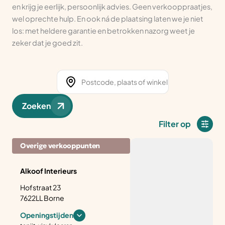
en krijg je eerlijk, persoonlijk advies. Geen verkooppraatjes,
wel oprechte hulp. En ook ná de plaatsing laten we je niet
los: met heldere garantie en betrokken nazorg weet je
zeker dat je goed zit.
Zoeken
Filter op
Overige verkooppunten
Alkoof Interieurs
Hofstraat 23
7622LL Borne
Openingstijden