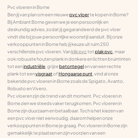
Pvc vloeren in Borne
Ben jij van plan om een nieuwe
pvc vloer
te kopen in Borne?
Bij Ambiant Borne geven we je een persoonlijk en
deskundig advies, zodat jij gegarandeerd de pvc vloer
vindt die bij jouw persoonlijke woonstijl aansluit. Bij onze
verkooppunten in Borne heb jij keuze uit ruim 250
verschillende pvc vloeren. Van
klik pvc
tot
plak pvc
, maar
ook robuuste houten plank in donkere en lichten bruintinten
tot een
industriële
, grijze
betontegel
en van een rechte
plank tot een
visgraat
of
Hongaarse punt
, vind al onze
bekende pvc vloeren in Borne zoals de Spigato, Avanto,
Robusto en Vivero.
Pvc vloeren zijn de trend van dit moment. Pvc vloeren in
Borne zien we steeds vaker terugkomen. Pvc vloeren in
Borne zijn duurzaam en betaalbaar. Toch is het kiezen van
een pvc vloer niet eenvoudig, daarom helpen onze
verkooppunten in Borne je graag. Pvc vloeren in Borne zijn
gemakkelijk te plaatsen en zijn voorzien van een