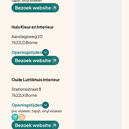
tapijt, vinyl vloeren
Bezoek website
Huls Kleur en Interieur
Aanslagsweg 20
7622LD Borne
Openingstijden
Bezoek website
Oude Luttikhuis Interieur
Stationsstraat 8
7622LX Borne
Openingstijden
pvc vloeren, tapijt, vinyl vloeren
Bezoek website