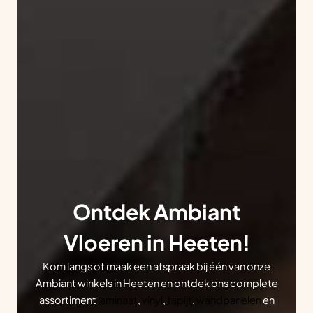
Ontdek Ambiant
Vloeren in Heeten!
Kom langs of maak een afspraak bij één van onze
Ambiant winkels in Heeten en ontdek ons complete
assortiment
laminaat
,
vinyl
,
tapijt
,
wandpanelen
en