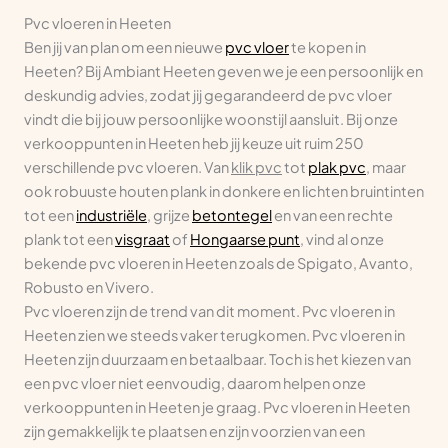
Pvc vloeren in Heeten
Ben jij van plan om een nieuwe
pvc vloer
te kopen in
Heeten? Bij Ambiant Heeten geven we je een persoonlijk en
deskundig advies, zodat jij gegarandeerd de pvc vloer
vindt die bij jouw persoonlijke woonstijl aansluit. Bij onze
verkooppunten in Heeten heb jij keuze uit ruim 250
verschillende pvc vloeren. Van
klik pvc
tot
plak pvc
, maar
ook robuuste houten plank in donkere en lichten bruintinten
tot een
industriële
, grijze
betontegel
en van een rechte
plank tot een
visgraat
of
Hongaarse punt
, vind al onze
bekende pvc vloeren in Heeten zoals de Spigato, Avanto,
Robusto en Vivero.
Pvc vloeren zijn de trend van dit moment. Pvc vloeren in
Heeten zien we steeds vaker terugkomen. Pvc vloeren in
Heeten zijn duurzaam en betaalbaar. Toch is het kiezen van
een pvc vloer niet eenvoudig, daarom helpen onze
verkooppunten in Heeten je graag. Pvc vloeren in Heeten
zijn gemakkelijk te plaatsen en zijn voorzien van een