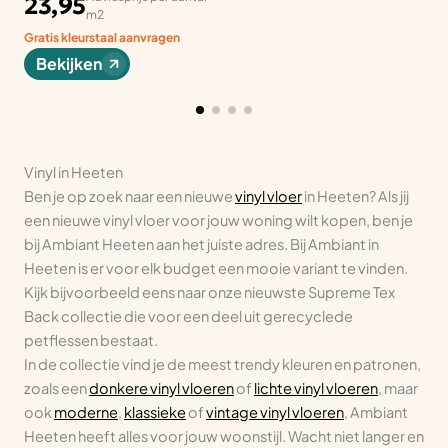
23,95
m2
Gratis kleurstaal aanvragen
Bekijken
Vinyl in Heeten
Ben je op zoek naar een nieuwe
vinyl vloer
in Heeten? Als jij
een nieuwe vinyl vloer voor jouw woning wilt kopen, ben je
bij Ambiant Heeten aan het juiste adres. Bij Ambiant in
Heeten is er voor elk budget een mooie variant te vinden.
Kijk bijvoorbeeld eens naar onze nieuwste Supreme Tex
Back collectie die voor een deel uit gerecyclede
petflessen bestaat.
In de collectie vind je de meest trendy kleuren en patronen,
zoals een
donkere vinyl vloeren
of
lichte vinyl vloeren
, maar
ook
moderne
,
klassieke
of
vintage vinyl vloeren
, Ambiant
Heeten heeft alles voor jouw woonstijl. Wacht niet langer en