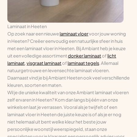
Laminaat in Heeten
Op zoek naar een nieuwe
laminaat vloer
voor jouw woning
in Heeten? Creëer eenvoudig een natuurlijke sfeer in huis
met een laminaat vloer in Heeten. Bij Ambiant heb je keuze
uit een volledige assortiment
donker laminaat
of
licht
laminaat
,
visgraat laminaat
of
laminaat tegels
. Allemaal
natuurgetrouwe en levensechte laminaat vloeren.
Daarnaast vind je bij Ambiant Heeten ook veel verschillende
kleuren, soorten en maten.
Wil je de unieke kwaliteit van onze Ambiant laminaat vloeren
zelf ervaren in Heeten? Kom dan langs bij één van onze
winkels en laat je verrassen. Vooral als je twijfelt of een
laminaat vloer in Heeten de juiste keuze is of als je er nog
niet helemaal uit bent welke kleur het beste jouw
persoonlijke woonstijl weerspiegeld, staan onze
specialisten voor je klaar met een persoonlijk advies voor