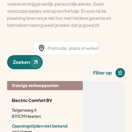
voeten en krijg je eerlijk, persoonlijk advies. Geen
verkooppraatjes, wel oprechte hulp. En ook ná de
plaatsing laten we je niet los: met heldere garantie en
betrokken nazorg weet je zeker dat je goed zit.
Zoeken
Filter op
Overige verkooppunten
Electric Comfort BV
Telgenweg 4
8111CM Heeten
Openingstijden niet bekend
vinyl vloeren