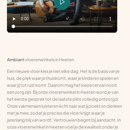
Ambiant
vloerenwinkels in Heeten
Een nieuwe vloer kies je niet elke dag. Het is de basis van je
huis, de plek waar je thuiskomt, waar je kinderen spelen en
waar jij tot rust komt. Daarom mag het kiezen ervan nooit
een zorg zijn. Bij onze vloerenwinkel in Heeten word je van
het eerste gesprek tot de laatste plint volledig ontzorgd.
Onze vakmensen luisteren écht naar wat jij zoekt en denken
met je mee, zodat je precies die vloer krijgt waar je
jarenlang blij van wordt. Vertrouwen begint bij aandacht. In
onze vloerenwinkel in Heeten voel je de kwaliteit onder je