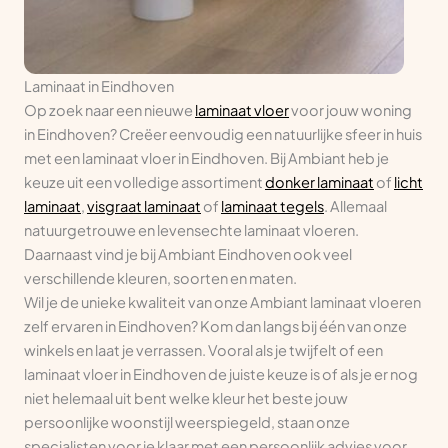
Laminaat in Eindhoven
Op zoek naar een nieuwe
laminaat vloer
voor jouw woning
in Eindhoven? Creëer eenvoudig een natuurlijke sfeer in huis
met een laminaat vloer in Eindhoven. Bij Ambiant heb je
keuze uit een volledige assortiment
donker laminaat
of
licht
laminaat
,
visgraat laminaat
of
laminaat tegels
. Allemaal
natuurgetrouwe en levensechte laminaat vloeren.
Daarnaast vind je bij Ambiant Eindhoven ook veel
verschillende kleuren, soorten en maten.
Wil je de unieke kwaliteit van onze Ambiant laminaat vloeren
zelf ervaren in Eindhoven? Kom dan langs bij één van onze
winkels en laat je verrassen. Vooral als je twijfelt of een
laminaat vloer in Eindhoven de juiste keuze is of als je er nog
niet helemaal uit bent welke kleur het beste jouw
persoonlijke woonstijl weerspiegeld, staan onze
specialisten voor je klaar met een persoonlijk advies voor