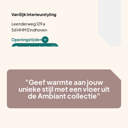
Van Eijk Interieurstyling
Leenderweg 129 a
5614HM Eindhoven
Openingstijden
Bezoek website
Vloerhuis Eindhoven
Willem van Konijnenburglaan 1 C
"Geef warmte aan jouw
5613DW Eindhoven
unieke stijl met een vloer uit
Openingstijden
de Ambiant collectie"
tapijt, vinyl vloeren
Bezoek website