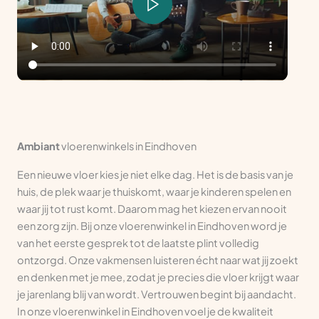
Ambiant
vloerenwinkels in Eindhoven
Een nieuwe vloer kies je niet elke dag. Het is de basis van je
huis, de plek waar je thuiskomt, waar je kinderen spelen en
waar jij tot rust komt. Daarom mag het kiezen ervan nooit
een zorg zijn. Bij onze vloerenwinkel in Eindhoven word je
van het eerste gesprek tot de laatste plint volledig
ontzorgd. Onze vakmensen luisteren écht naar wat jij zoekt
en denken met je mee, zodat je precies die vloer krijgt waar
je jarenlang blij van wordt. Vertrouwen begint bij aandacht.
In onze vloerenwinkel in Eindhoven voel je de kwaliteit