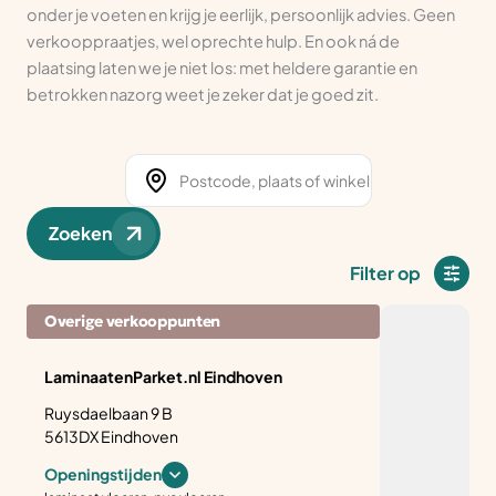
onder je voeten en krijg je eerlijk, persoonlijk advies. Geen
verkooppraatjes, wel oprechte hulp. En ook ná de
plaatsing laten we je niet los: met heldere garantie en
betrokken nazorg weet je zeker dat je goed zit.
Zoeken
Filter op
Overige verkooppunten
LaminaatenParket.nl Eindhoven
Ruysdaelbaan 9 B
5613DX Eindhoven
Openingstijden