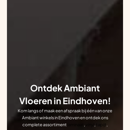
Ontdek Ambiant
Vloeren in Eindhoven!
Kom langs of maak een afspraak bij één van onze
Ambiant winkels in Eindhoven en ontdek ons
complete assortiment
laminaat
,
vinyl
,
tapijt
,