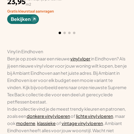
23,95
m2
Gratis kleurstaal aanvragen
Bekijken
Vinyl in Eindhoven
Ben je op zoek naar een nieuwe
vinyl vloer
in Eindhoven? Als
jij een nieuwe vinyl vloer voor jouw woning wilt kopen, ben je
bij Ambiant Eindhoven aan het juiste adres. Bij Ambiant in
Eindhoven is er voor elk budget een mooie variant te
vinden. Kijk bijvoorbeeld eens naar onze nieuwste Supreme
Tex Back collectie die voor een deel uit gerecyclede
petflessen bestaat.
In de collectie vind je de meest trendy kleuren en patronen,
zoals een
donkere vinyl vloeren
of
lichte vinyl vloeren
, maar
ook
moderne
,
klassieke
of
vintage vinyl vloeren
, Ambiant
Eindhoven heeft alles voor jouw woonstijl. Wacht niet