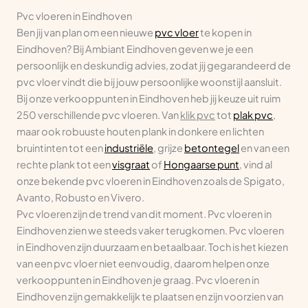
Woninginrichting-Aanhuis Eindhoven
Pvc vloeren in Eindhoven
Aalsterweg 99
Ben jij van plan om een nieuwe
pvc vloer
te kopen in
5615CC Eindhoven
Eindhoven? Bij Ambiant Eindhoven geven we je een
persoonlijk en deskundig advies, zodat jij gegarandeerd de
Openingstijden
pvc vloer vindt die bij jouw persoonlijke woonstijl aansluit.
tapijt, vinyl vloeren
Bij onze verkooppunten in Eindhoven heb jij keuze uit ruim
250 verschillende pvc vloeren. Van
Bezoek website
klik pvc
tot
plak pvc
,
maar ook robuuste houten plank in donkere en lichten
bruintinten tot een
industriële
, grijze
betontegel
en van een
rechte plank tot een
visgraat
of
Hongaarse punt
, vind al
onze bekende pvc vloeren in Eindhoven zoals de Spigato,
Avanto, Robusto en Vivero.
Pvc vloeren zijn de trend van dit moment. Pvc vloeren in
Eindhoven zien we steeds vaker terugkomen. Pvc vloeren
in Eindhoven zijn duurzaam en betaalbaar. Toch is het kiezen
van een pvc vloer niet eenvoudig, daarom helpen onze
verkooppunten in Eindhoven je graag. Pvc vloeren in
Eindhoven zijn gemakkelijk te plaatsen en zijn voorzien van