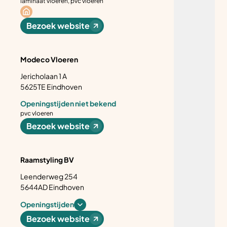
laminaat vloeren, pvc vloeren
Bezoek website
Modeco Vloeren
Jericholaan 1 A
5625TE Eindhoven
Openingstijden niet bekend
pvc vloeren
Bezoek website
Raamstyling BV
Leenderweg 254
5644AD Eindhoven
Openingstijden
Bezoek website