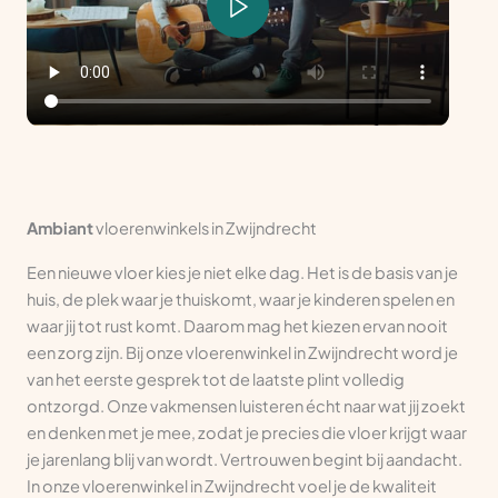
Ambiant
vloerenwinkels in Zwijndrecht
Een nieuwe vloer kies je niet elke dag. Het is de basis van je
huis, de plek waar je thuiskomt, waar je kinderen spelen en
waar jij tot rust komt. Daarom mag het kiezen ervan nooit
een zorg zijn. Bij onze vloerenwinkel in Zwijndrecht word je
van het eerste gesprek tot de laatste plint volledig
ontzorgd. Onze vakmensen luisteren écht naar wat jij zoekt
en denken met je mee, zodat je precies die vloer krijgt waar
je jarenlang blij van wordt. Vertrouwen begint bij aandacht.
In onze vloerenwinkel in Zwijndrecht voel je de kwaliteit