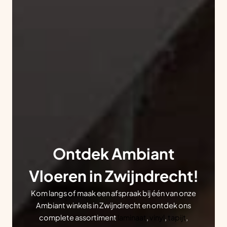
Ontdek Ambiant
Vloeren in Zwijndrecht!
Kom langs of maak een afspraak bij één van onze
Ambiant winkels in Zwijndrecht en ontdek ons
complete assortiment
laminaat
,
vinyl
,
tapijt
,