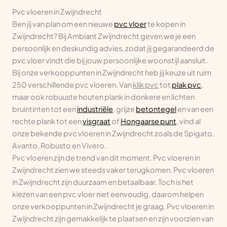
Pvc vloeren in Zwijndrecht
Ben jij van plan om een nieuwe
pvc vloer
te kopen in
Zwijndrecht? Bij Ambiant Zwijndrecht geven we je een
persoonlijk en deskundig advies, zodat jij gegarandeerd de
pvc vloer vindt die bij jouw persoonlijke woonstijl aansluit.
Bij onze verkooppunten in Zwijndrecht heb jij keuze uit ruim
250 verschillende pvc vloeren. Van
klik pvc
tot
plak pvc
,
maar ook robuuste houten plank in donkere en lichten
bruintinten tot een
industriële
, grijze
betontegel
en van een
rechte plank tot een
visgraat
of
Hongaarse punt
, vind al
onze bekende pvc vloeren in Zwijndrecht zoals de Spigato,
Avanto, Robusto en Vivero.
Pvc vloeren zijn de trend van dit moment. Pvc vloeren in
Zwijndrecht zien we steeds vaker terugkomen. Pvc vloeren
in Zwijndrecht zijn duurzaam en betaalbaar. Toch is het
kiezen van een pvc vloer niet eenvoudig, daarom helpen
onze verkooppunten in Zwijndrecht je graag. Pvc vloeren in
Zwijndrecht zijn gemakkelijk te plaatsen en zijn voorzien van