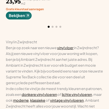
23,95
m2
Gratis kleurstaal aanvragen
Bekijken
Vinyl in Zwijndrecht
Ben je op zoek naar een nieuwe
vinyl vloer
in Zwijndrecht?
Als jij een nieuwe vinyl vloer voor jouw woning wilt kopen,
ben je bij Ambiant Zwijndrecht aan het juiste adres. Bij
Ambiant in Zwijndrecht is er voor elk budget een mooie
variant te vinden. Kijk bijvoorbeeld eens naar onze nieuwste
Supreme Tex Back collectie die voor een deel uit
gerecyclede petflessen bestaat.
In de collectie vind je de meest trendy kleuren en patronen,
zoals een
donkere vinyl vloeren
of
lichte vinyl vloeren
, maar
ook
moderne
,
klassieke
of
vintage vinyl vloeren
, Ambiant
Zwijndrecht heeft alles voor jouw woonstijl. Wacht niet