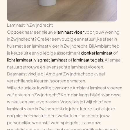
Laminaat in Zwijndrecht
Op zoek naar een nieuwe
laminaat vloer
voor jouw woning
in Zwijndrecht? Creëer eenvoudig een natuurlijke sfeer in
huis met een laminaat vloer in Zwijndrecht. Bij Ambiant heb
je keuze uit een volledige assortiment
donker laminaat
of
licht laminaat
,
visgraat laminaat
of
laminaat tegels
. Allemaal
natuurgetrouwe en levensechte laminaat vloeren.
Daarnaast vind je bij Ambiant Zwijndrecht ook veel
verschillende kleuren, soorten en maten.
Wil je de unieke kwaliteit van onze Ambiant laminaat vloeren
zelf ervaren in Zwijndrecht? Kom dan langs bij één van onze
winkels en laat je verrassen. Vooral als je twijfelt of een
laminaat vloer in Zwijndrecht de juiste keuze is of als je er
nog niet helemaal uit bent welke kleur het beste jouw
persoonlijke woonstijl weerspiegeld, staan onze
specialisten voor je klaar met een persoonlijk advies voor