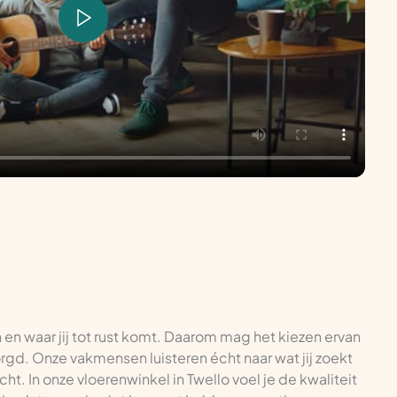
n en waar jij tot rust komt. Daarom mag het kiezen ervan
zorgd. Onze vakmensen luisteren écht naar wat jij zoekt
ht. In onze vloerenwinkel in Twello voel je de kwaliteit