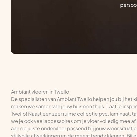
persoon
Ambiant vloeren in Twello
De specialisten van Ambiant Twello helpen jou bij het 
maken we samen van jouw huis een thuis. Laat je inspire
Twello! Naast een zeer ruime collectie pvc, laminaat, ta
we je ook veel accessoires om je vloer volledig mee af 
aan de juiste ondervloer passend bij jouw woonsituatie 
stijlvolle afwerkingen en de meest trendy kleuren. Bij 