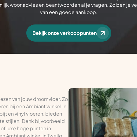
lijk woonadvies en beantwoorden al je vragen. Zo ben je v
van een goede aankoop.
Bekijk onze verkooppunten
kiezen van jouw droomvloer. Zo
ren bij een Ambiant winkel in
pijt en vinyl vloeren, bieden
te stijlen. Denk bijvoorbeeld
of luxe hoge plinten in
een Ambiant winkel in Twello