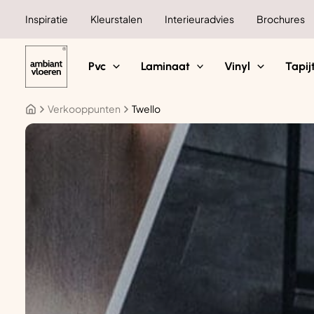
Ga
Inspiratie
Kleurstalen
Interieuradvies
Brochures
naar
de
inhoud
Pvc
Laminaat
Vinyl
Tapij
Verkooppunten
Twello