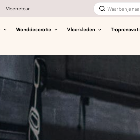
Zoeken
Vloerretour
naar:
t
Wanddecoratie
Vloerkleden
Traprenovati