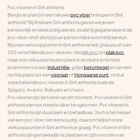
Pvc vloeren in Sint anthonis
Ben jij van plan om een nieuwe
pvc vloer
te kopen in Sint
anthonis? Bij Ambiant Sint anthonis geven we je een
persoonlijk en deskundig advies, zodat jij gegarandeerd de
pvc vloer vindt die bij jouw persoonlijke woonstijl aansluit.
Bij onze verkooppunten in Sint anthonis heb jij keuze uit ruim
250 verschillende pvc vloeren. Van
klik pvc
tot
plak pvc
,
maar ook robuuste houten plank in donkere en lichten
bruintinten tot een
industriële
, grijze
betontegel
en van een
rechte plank tot een
visgraat
of
Hongaarse punt
, vind al
onze bekende pvc vloeren in Sint anthonis zoals de
Spigato, Avanto, Robusto en Vivero.
Pvc vloeren zijn de trend van dit moment. Pvc vloeren in Sint
anthonis zien we steeds vaker terugkomen. Pvc vloeren in
Sint anthonis zijn duurzaam en betaalbaar. Toch is het kiezen
van een pvc vloer niet eenvoudig, daarom helpen onze
verkooppunten in Sint anthonis je graag. Pvc vloeren in Sint
anthonis zijn gemakkelijk te plaatsen en zijn voorzien van