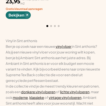
23,95
m2
Gratis kleurstaal aanvragen
Bekijken
Vinyl in Sint anthonis
Ben je op zoek naar een nieuwe
vinyl vloer
in Sint anthonis?
Als jij een nieuwe vinyl vloer voor jouw woning wilt kopen,
ben je bij Ambiant Sint anthonis aan het juiste adres. Bij
Ambiant in Sint anthonis is er voor elk budget een mooie
variant te vinden. Kijk bijvoorbeeld eens naar onze nieuwste
Supreme Tex Back collectie die voor een deel uit
gerecyclede petflessen bestaat.
In de collectie vind je de meest trendy kleuren en patronen,
zoals een
donkere vinyl vloeren
of
lichte vinyl vloeren
, maar
ook
moderne
,
klassieke
of
vintage vinyl vloeren
, Ambiant
Sint anthonis heeft alles voor jouw woonstijl. Wacht niet