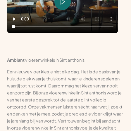
Ambiant
vloerenwinkels in Sint anthonis
Een nieuwe vloer kies je niet elke dag. Het is de basis van je
huis, de plek waar je thuiskomt, waar je kinderen spelen en
waar jij tot rust komt. Daarom mag het kiezen ervan nooit
een zorg zijn. Bij onze vloerenwinkel in Sint anthonis word je
van het eerste gesprek tot de laatste plint volledig
ontzorgd. Onze vakmensen luisteren écht naar wat jij zoekt
en denken met je mee, zodat je precies die vloer krijgt waar
je jarenlang blij van wordt. Vertrouwen begint bij aandacht.
In onze vloerenwinkel in Sint anthonis voel je de kwaliteit