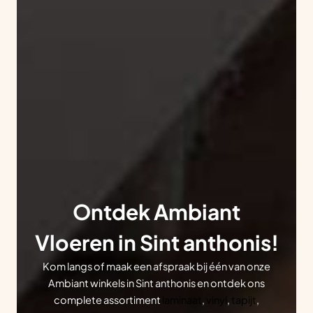
Ontdek Ambiant
Vloeren in Sint anthonis!
Kom langs of maak een afspraak bij één van onze
Ambiant winkels in Sint anthonis en ontdek ons
complete assortiment
laminaat
,
vinyl
,
tapijt
,