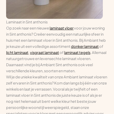
Laminaat in Sint anthonis
Op zoek naar een nieuwe
laminaat vloer
voor jouw woning
in Sint anthonis? Creëer eenvoudig een natuurlijke sfeer in
huis met een laminaat vloer in Sint anthonis. Bij Ambiant heb
je keuze uit een volledige assortiment
donker laminaat
of
licht laminaat
,
visgraat laminaat
of
laminaat tegels
. Allemaal
natuurgetrouwe en levensechte laminaat vloeren.
Daarnaast vind je bij Ambiant Sint anthonis ook veel
verschillende kleuren, soorten en maten.
Wil je de unieke kwaliteit van onze Ambiant laminaat vloeren
zelf ervaren in Sint anthonis? Kom dan langs bij één van onze
winkels en laat je verrassen. Vooral als je twijfelt of een
laminaat vloer in Sint anthonis de juiste keuze is of als je er
nog niet helemaal uit bent welke kleur het beste jouw
persoonlijke woonstijl weerspiegeld, staan onze
specialisten voor je klaar met een persoonlijk advies voor