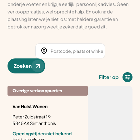
onder je voeten en krijg je eerlijk, persoonlijk advies. Geen
verkooppraatjes, wel oprechte hulp. En ook ná de
plaatsing laten we je niet los: met heldere garantie en
betrokken nazorg weet je zeker dat je goed zit.
Zoeken
Filter op
Overige verkooppunten
Van Hulst Wonen
Peter Zuidstraat 1 9
5845AK Sint anthonis
Openingstijden niet bekend
tapijt, vinyl vloeren