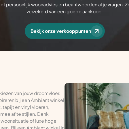
met persoonlijk woonadvies en beantwoorden al je vragen. Z
verzekerd van een goede aankoop.
Bekijk onze verkooppunten
 kiezen van jouw droomvloer.
pireren bij een Ambiant winkel
tapijt en vinyl vloeren,
mee af te stijlen. Denk
 woonsituatie of luxe hoge
uren. Bij een Ambiant winkel in