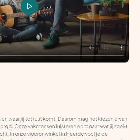
n en waar jij tot rust komt. Daarom mag het kiezen ervan
tzorgd. Onze vakmensen luisteren écht naar wat jij zoekt
cht. In onze vloerenwinkel in Heerde voel je de