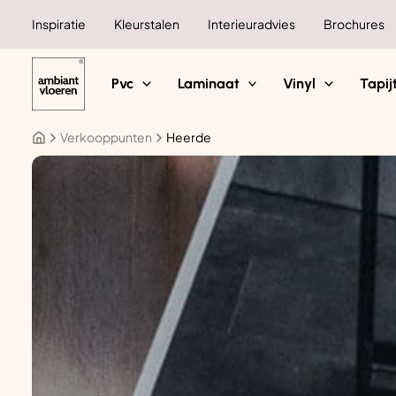
Ga
Inspiratie
Kleurstalen
Interieuradvies
Brochures
naar
de
inhoud
Pvc
Laminaat
Vinyl
Tapij
Verkooppunten
Heerde