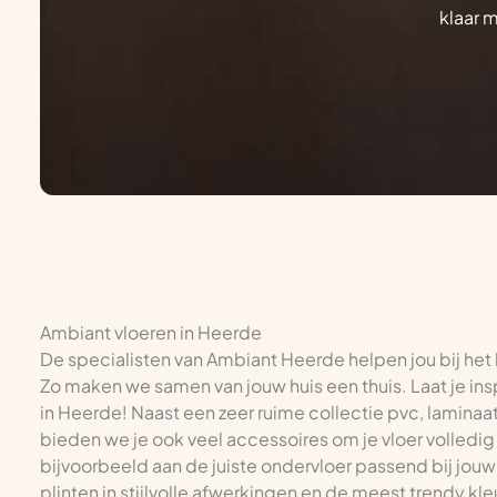
klaar 
Ambiant vloeren in Heerde
De specialisten van Ambiant Heerde helpen jou bij het
Zo maken we samen van jouw huis een thuis. Laat je ins
in Heerde! Naast een zeer ruime collectie pvc, laminaat, 
bieden we je ook veel accessoires om je vloer volledig 
bijvoorbeeld aan de juiste ondervloer passend bij jouw
plinten in stijlvolle afwerkingen en de meest trendy kle