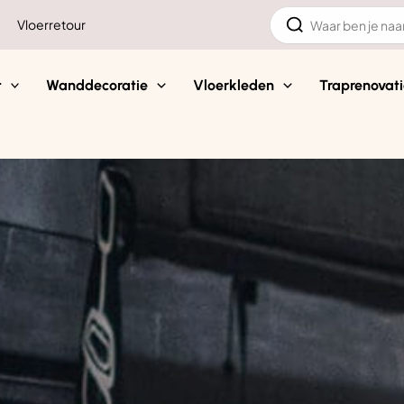
Zoeken
Vloerretour
naar:
t
Wanddecoratie
Vloerkleden
Traprenovati