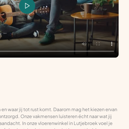
n en waar jij tot rust komt. Daarom mag het kiezen ervan
g ontzorgd. Onze vakmensen luisteren écht naar wat jij
 aandacht. In onze vloerenwinkel in Lutjebroek voel je