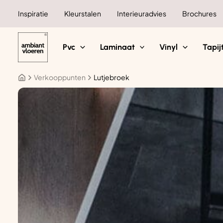
Ga
Inspiratie
Kleurstalen
Interieuradvies
Brochures
naar
de
inhoud
Pvc
Laminaat
Vinyl
Tapij
Verkooppunten
Lutjebroek