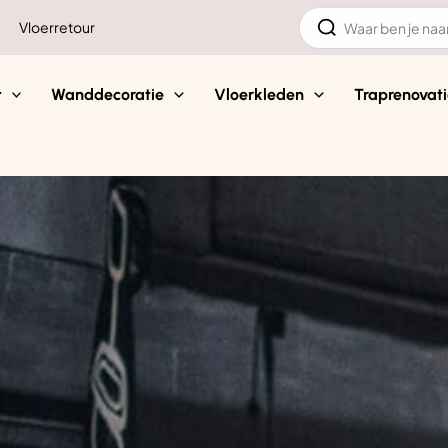
Zoeken
Vloerretour
naar:
t
Wanddecoratie
Vloerkleden
Traprenovati