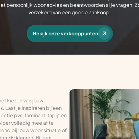
met persoonlijk woonadvies en beantwoorden al je vragen. Z
verzekerd van een goede aankoop.
Bekijk onze verkooppunten
het kiezen van jouw
 Laat je inspireren bij een
ectie pvc, laminaat, tapijt en
vloer volledig mee af te
send bij jouw woonsituatie of
trendy kleuren. Bij een