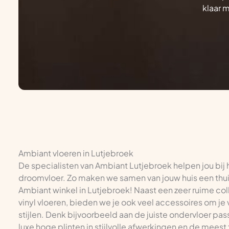
klaar 
Ambiant vloeren in Lutjebroek
De specialisten van Ambiant Lutjebroek helpen jou bij 
droomvloer. Zo maken we samen van jouw huis een thuis.
Ambiant winkel in Lutjebroek! Naast een zeer ruime coll
vinyl vloeren, bieden we je ook veel accessoires om je 
stijlen. Denk bijvoorbeeld aan de juiste ondervloer pas
luxe hoge plinten in stijlvolle afwerkingen en de meest 