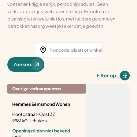
voeten en krijg je eerlijk, persoonlijk advies. Geen
verkooppraatjes, wel oprechte hulp. En ook ná de
plaatsing laten we je niet los: met heldere garantie en
betrokken nazorg weet je zeker dat je goed zit.
Zoeken
Filter op
Overige verkooppunten
Hemmes Eemsmond Wonen
Hoofdstraat-Oost 37
9981AG Uithuizen
Openingstijden niet bekend
tapijt