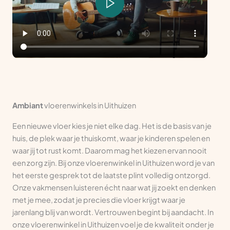
Ambiant
vloerenwinkels in Uithuizen
Een nieuwe vloer kies je niet elke dag. Het is de basis van je
huis, de plek waar je thuiskomt, waar je kinderen spelen en
waar jij tot rust komt. Daarom mag het kiezen ervan nooit
een zorg zijn. Bij onze vloerenwinkel in Uithuizen word je van
het eerste gesprek tot de laatste plint volledig ontzorgd.
Onze vakmensen luisteren écht naar wat jij zoekt en denken
met je mee, zodat je precies die vloer krijgt waar je
jarenlang blij van wordt. Vertrouwen begint bij aandacht. In
onze vloerenwinkel in Uithuizen voel je de kwaliteit onder je