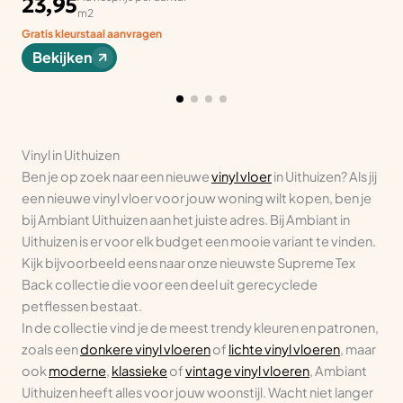
23,95
m2
Gratis kleurstaal aanvragen
Bekijken
Vinyl in Uithuizen
Ben je op zoek naar een nieuwe
vinyl vloer
in Uithuizen? Als jij
een nieuwe vinyl vloer voor jouw woning wilt kopen, ben je
bij Ambiant Uithuizen aan het juiste adres. Bij Ambiant in
Uithuizen is er voor elk budget een mooie variant te vinden.
Kijk bijvoorbeeld eens naar onze nieuwste Supreme Tex
Back collectie die voor een deel uit gerecyclede
petflessen bestaat.
In de collectie vind je de meest trendy kleuren en patronen,
zoals een
donkere vinyl vloeren
of
lichte vinyl vloeren
, maar
ook
moderne
,
klassieke
of
vintage vinyl vloeren
, Ambiant
Uithuizen heeft alles voor jouw woonstijl. Wacht niet langer