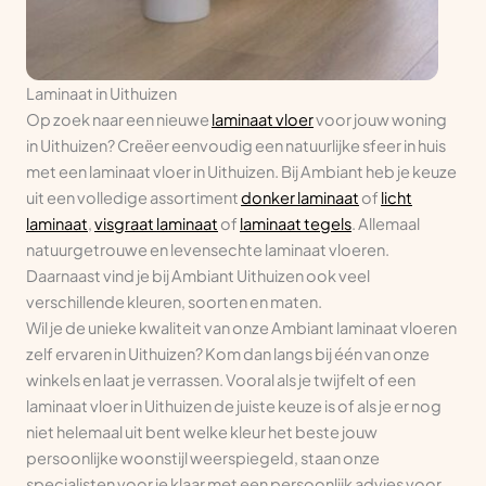
Laminaat in Uithuizen
Op zoek naar een nieuwe
laminaat vloer
voor jouw woning
in Uithuizen? Creëer eenvoudig een natuurlijke sfeer in huis
met een laminaat vloer in Uithuizen. Bij Ambiant heb je keuze
uit een volledige assortiment
donker laminaat
of
licht
laminaat
,
visgraat laminaat
of
laminaat tegels
. Allemaal
natuurgetrouwe en levensechte laminaat vloeren.
Daarnaast vind je bij Ambiant Uithuizen ook veel
verschillende kleuren, soorten en maten.
Wil je de unieke kwaliteit van onze Ambiant laminaat vloeren
zelf ervaren in Uithuizen? Kom dan langs bij één van onze
winkels en laat je verrassen. Vooral als je twijfelt of een
laminaat vloer in Uithuizen de juiste keuze is of als je er nog
niet helemaal uit bent welke kleur het beste jouw
persoonlijke woonstijl weerspiegeld, staan onze
specialisten voor je klaar met een persoonlijk advies voor