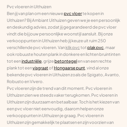
Pvc vloeren in Uithuizen
Ben jij van plan om een nieuwe
pvc vloer
te kopen in
Uithuizen? Bij Ambiant Uithuizen geven we je een persoonlijk
en deskundig advies, zodat jij gegarandeerd de pvc vloer
vindt die bij jouw persoonlijke woonstijl aansluit. Bij onze
verkooppunten in Uithuizen heb jij keuze uit ruim 250
verschillende pvc vloeren. Van
klik pvc
tot
plak pvc
, maar
ook robuuste houten plank in donkere en lichten bruintinten
tot een
industriële
, grijze
betontegel
en van een rechte
plank tot een
visgraat
of
Hongaarse punt
, vind al onze
bekende pvc vloeren in Uithuizen zoals de Spigato, Avanto,
Robusto en Vivero.
Pvc vloeren zijn de trend van dit moment. Pvc vloeren in
Uithuizen zien we steeds vaker terugkomen. Pvc vloeren in
Uithuizen zijn duurzaam en betaalbaar. Toch is het kiezen van
een pvc vloer niet eenvoudig, daarom helpen onze
verkooppunten in Uithuizen je graag. Pvc vloeren in
Uithuizen zijn gemakkelijk te plaatsen en zijn voorzien van