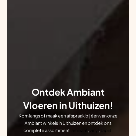
Ontdek Ambiant
Vloeren in Uithuizen!
Kom langs of maak een afspraak bij één van onze
Ambiant winkels in Uithuizen en ontdek ons
complete assortiment
laminaat
,
vinyl
,
tapijt
,