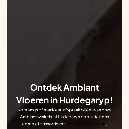
Ontdek Ambiant
Vloeren in Hurdegaryp!
Kom langs of maak een afspraak bij één van onze
Ambiant winkels in Hurdegaryp en ontdek ons
complete assortiment
laminaat
,
vinyl
,
tapijt
,