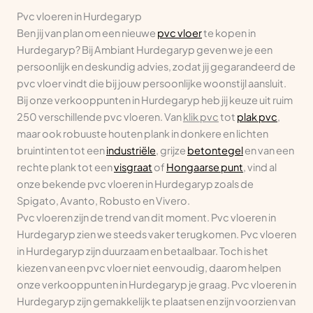
Pvc vloeren in Hurdegaryp
Ben jij van plan om een nieuwe
pvc vloer
te kopen in
Hurdegaryp? Bij Ambiant Hurdegaryp geven we je een
persoonlijk en deskundig advies, zodat jij gegarandeerd de
pvc vloer vindt die bij jouw persoonlijke woonstijl aansluit.
Bij onze verkooppunten in Hurdegaryp heb jij keuze uit ruim
250 verschillende pvc vloeren. Van
klik pvc
tot
plak pvc
,
maar ook robuuste houten plank in donkere en lichten
bruintinten tot een
industriële
, grijze
betontegel
en van een
rechte plank tot een
visgraat
of
Hongaarse punt
, vind al
onze bekende pvc vloeren in Hurdegaryp zoals de
Spigato, Avanto, Robusto en Vivero.
Pvc vloeren zijn de trend van dit moment. Pvc vloeren in
Hurdegaryp zien we steeds vaker terugkomen. Pvc vloeren
in Hurdegaryp zijn duurzaam en betaalbaar. Toch is het
kiezen van een pvc vloer niet eenvoudig, daarom helpen
onze verkooppunten in Hurdegaryp je graag. Pvc vloeren in
Hurdegaryp zijn gemakkelijk te plaatsen en zijn voorzien van