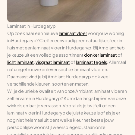
Laminaat in Hurdegaryp
Op zoek naar een nieuwe
laminaat vloer
voor jouw woning
in Hurdegaryp? Creëer eenvoudig een natuurlijke sfeer in
huis met een laminaat vloer in Hurdegaryp. Bij Ambiant heb
je keuze uit een volledige assortiment
donker laminaat
of
licht laminaat
,
visgraat laminaat
of
laminaat tegels
. Allemaal
natuurgetrouwe en levensechte laminaat vloeren.
Daarnaast vind je bij Ambiant Hurdegaryp ook veel
verschillende kleuren, soorten en maten.
Wil je de unieke kwaliteit van onze Ambiant laminaat vloeren
zelf ervaren in Hurdegaryp? Kom dan langs bij één van onze
winkels en laat je verrassen. Vooral als je twijfelt of een
laminaat vloer in Hurdegaryp de juiste keuze is of als je er
nog niet helemaal uit bent welke kleur het beste jouw
persoonlijke woonstijl weerspiegeld, staan onze
specialisten voor je klaar met een persoonlijk advies voor