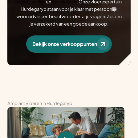
wandpanelen
en
pvc vloeren
. Onze vloerexperts in
Hurdegaryp staan voor je klaar met persoonlijk
woonadvies en beantwoorden al je vragen. Zo ben
je verzekerd van een goede aankoop.
Bekijk onze verkooppunten
Ambiant vloeren in Hurdegaryp