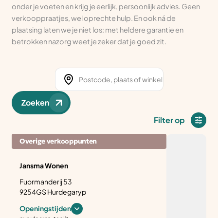
onder je voeten en krijg je eerlijk, persoonlijk advies. Geen
verkooppraatjes, wel oprechte hulp. En ook ná de
plaatsing laten we je niet los: met heldere garantie en
betrokken nazorg weet je zeker dat je goed zit.
Zoeken
Filter op
Overige verkooppunten
Jansma Wonen
Fuormanderij 53
9254GS Hurdegaryp
Openingstijden