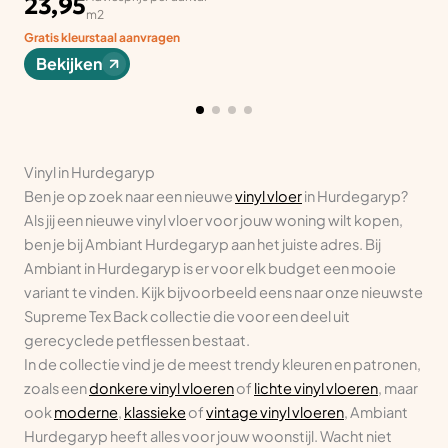
23,95
m2
Gratis kleurstaal aanvragen
Bekijken
Vinyl in Hurdegaryp
Ben je op zoek naar een nieuwe
vinyl vloer
in Hurdegaryp?
Als jij een nieuwe vinyl vloer voor jouw woning wilt kopen,
ben je bij Ambiant Hurdegaryp aan het juiste adres. Bij
Ambiant in Hurdegaryp is er voor elk budget een mooie
variant te vinden. Kijk bijvoorbeeld eens naar onze nieuwste
Supreme Tex Back collectie die voor een deel uit
gerecyclede petflessen bestaat.
In de collectie vind je de meest trendy kleuren en patronen,
zoals een
donkere vinyl vloeren
of
lichte vinyl vloeren
, maar
ook
moderne
,
klassieke
of
vintage vinyl vloeren
, Ambiant
Hurdegaryp heeft alles voor jouw woonstijl. Wacht niet