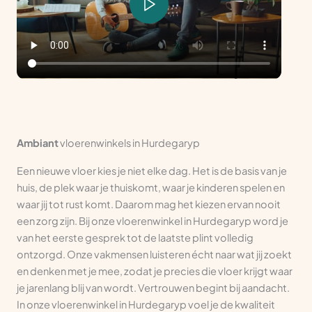
Ambiant
vloerenwinkels in Hurdegaryp
Een nieuwe vloer kies je niet elke dag. Het is de basis van je
huis, de plek waar je thuiskomt, waar je kinderen spelen en
waar jij tot rust komt. Daarom mag het kiezen ervan nooit
een zorg zijn. Bij onze vloerenwinkel in Hurdegaryp word je
van het eerste gesprek tot de laatste plint volledig
ontzorgd. Onze vakmensen luisteren écht naar wat jij zoekt
en denken met je mee, zodat je precies die vloer krijgt waar
je jarenlang blij van wordt. Vertrouwen begint bij aandacht.
In onze vloerenwinkel in Hurdegaryp voel je de kwaliteit